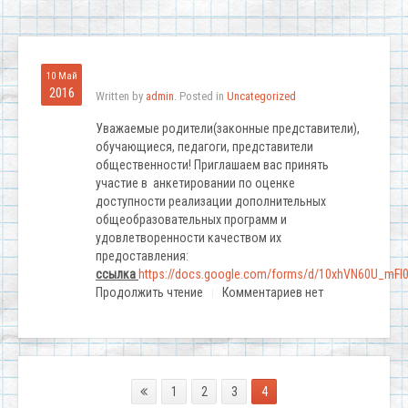
10 Май
2016
Written by
admin
. Posted in
Uncategorized
Уважаемые родители(законные представители),
обучающиеся, педагоги, представители
общественности! Приглашаем вас принять
участие в анкетировании по оценке
доступности реализации дополнительных
общеобразовательных программ и
удовлетворенности качеством их
предоставления:
ссылка
https://docs.google.com/forms/d/10xhVN60U_mF
Продолжить чтение
Комментариев нет
1
2
3
4