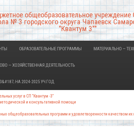
джетное общеобразовательное учреждение 
ла № 3 городского округа Чапаевск Самар
"Квантум 3""
НТЫ
ОБРАЗОВАТЕЛЬНЫЕ ПРОГРАММЫ
МАТЕРИАЛЬНО — ТЕХ
ВО — ХОЗЯЙСТВЕННАЯ ДЕЯТЕЛЬНОСТЬ
#187; НА 2024-2025 УЧ.ГОД
ьных услуг в СП "Квантум -3"
 методической и консультативной помощи
ных общеобразовательных программ и удовлетворенности качеством их п