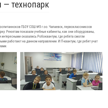
и — технопарк
воспитанноков ГБОУ СОШ №3 г.оо. Чапаевск, первоклассникоов
рку. Реюятам показали учебные кабинеты, как они оборудованы,
 интересными оказались Робоквантум, где ребята смогли
ми работают на данном направлении. И IT-квантум, где ребят учат
мами.