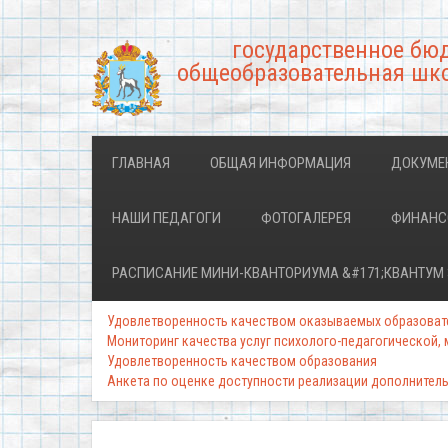
государственное бю
общеобразовательная шко
ГЛАВНАЯ
ОБЩАЯ ИНФОРМАЦИЯ
ДОКУМЕ
НАШИ ПЕДАГОГИ
ФОТОГАЛЕРЕЯ
ФИНАНСО
РАСПИСАНИЕ МИНИ-КВАНТОРИУМА &#171;КВАНТУМ 3&
Удовлетворенность качеством оказываемых образовател
Мониторинг качества услуг психолого-педагогической,
Удовлетворенность качеством образования
Анкета по оценке доступности реализации дополнитель