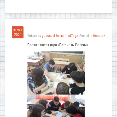
02 Мар
2020
Written by
gbousosh3chap_1iod7ogz
. Posted in
Новости
Прошла квест-игра «Патриоты России»