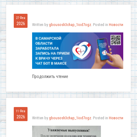
27 Фев
2026
Written by
gbousosh3chap_1iod7ogz
. Posted in
Новости
Продолжить чтение
11 Фев
2026
Written by
gbousosh3chap_1iod7ogz
. Posted in
Новости