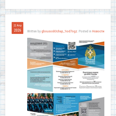
22 Апр
2026
Written by
gbousosh3chap_1iod7ogz
. Posted in
Новости