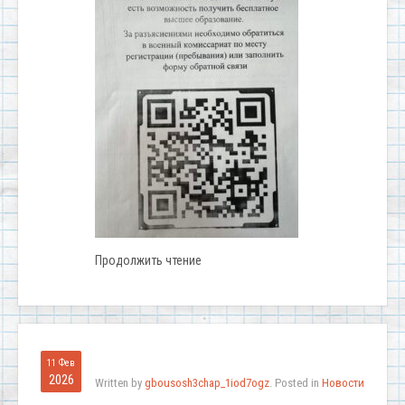
Продолжить чтение
11 Фев
2026
Written by
gbousosh3chap_1iod7ogz
. Posted in
Новости