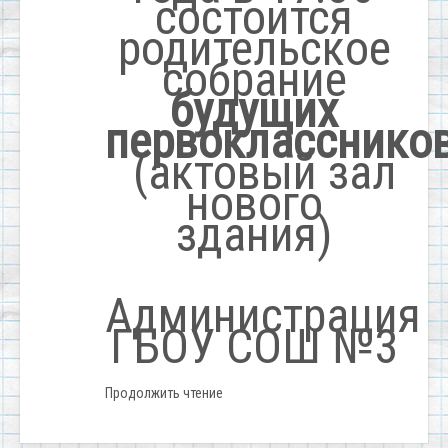
состоится
родительское
собрание
будущих
первокласснико
(актовый зал
нового
здания)
Администрация
ГБОУ СОШ №3
Продолжить чтение