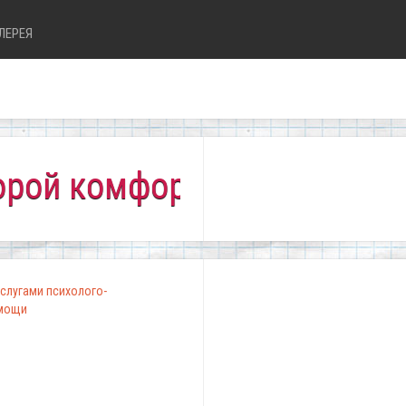
ЛЕРЕЯ
омфортно всем!"
слугами психолого-
омощи