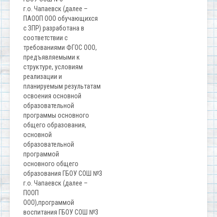
г.о. Чапаевск (далее –
ПАООП ООО обучающихся
с ЗПР) разработана в
соответствии с
требованиями ФГОС ООО,
предъявляемыми к
структуре, условиям
реализации и
планируемым результатам
освоения основной
образовательной
программы основного
общего образования,
основной
образовательной
программой
основного общего
образования ГБОУ СОШ №3
г.о. Чапаевск (далее –
ПООП
ООО),программой
воспитания ГБОУ СОШ №3