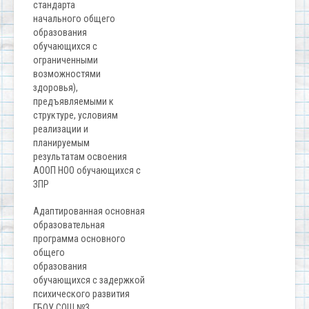
стандарта
начального общего
образования
обучающихся с
ограниченными
возможностями
здоровья),
предъявляемыми к
структуре, условиям
реализации и
планируемым
результатам освоения
АООП НОО обучающихся с
ЗПР
Адаптированная основная
образовательная
программа основного
общего
образования
обучающихся с задержкой
психического развития
ГБОУ СОШ №3