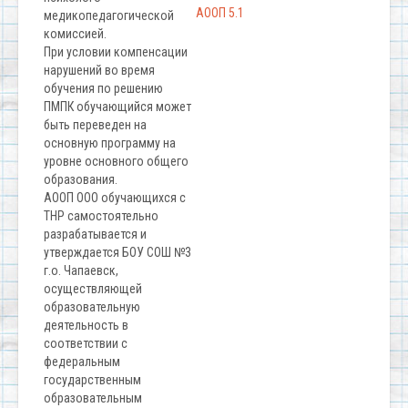
АООП 5.1
медикопедагогической
комиссией.
При условии компенсации
нарушений во время
обучения по решению
ПМПК обучающийся может
быть переведен на
основную программу на
уровне основного общего
образования.
АООП ООО обучающихся с
ТНР самостоятельно
разрабатывается и
утверждается БОУ СОШ №3
г.о. Чапаевск,
осуществляющей
образовательную
деятельность в
соответствии с
федеральным
государственным
образовательным