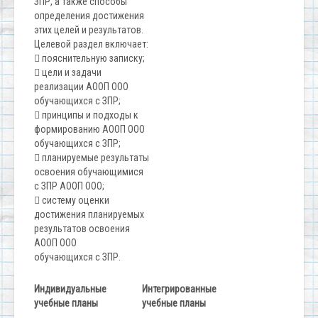
ЗПР, а также способы
определения достижения
этих целей и результатов.
Целевой раздел включает:

пояснительную записку;

цели и задачи
реализации АООП ООО
обучающихся с ЗПР;

принципы и подходы к
формированию АООП ООО
обучающихся с ЗПР;

планируемые результаты
освоения обучающимися
с ЗПР АООП ООО;

систему оценки
достижения планируемых
результатов освоения
АООП ООО
обучающихся с ЗПР.
Индивидуальные
Интегрированные
учебные планы
учебные планы