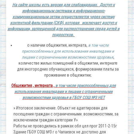
На сайте школы есть версия для слабовидящих.
Доступ к
информационным системам и информационно-
коммуникационным сетям осуществляется через систему
контентной фильтрации (СКФ), которая исключает доступ к
информации, запрещенной для распространения среди детей и
подростков.
о наличии общежития, интерната,
в том числе
приспособленных для использования инвалидами и
лицами с ограниченными возможностями здоровья
,
количестве жилых помещений в общежитии, интернате
для иногородних обучающихся, формировании платы за
проживание в общежитии;
Общежития , интерната ,
в том числе приспособленных для
использования инвалидами и лицами с ограниченными
возможностями здоровья в ГБОУ СОШ №3 НЕТ
» Итоговое заключение. Объект не адаптирован для
посещения граждан с ограниченными. возможностями, за
исключением граждан категории У»
Работы не проводились в рамках обл цел прог 2011-2-15г
Здание ГБОУ СОШ №3 г о Чапаевск не доступно для