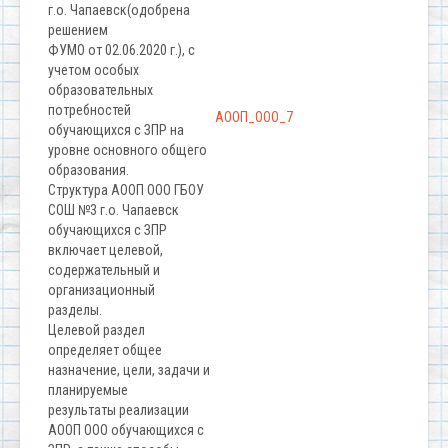
г.о. Чапаевск(одобрена
решением
ФУМО от 02.06.2020 г.), с
учетом особых
образовательных
потребностей
АООП_ООО_7
обучающихся с ЗПР на
уровне основного общего
образования.
Структура АООП ООО ГБОУ
СОШ №3 г.о. Чапаевск
обучающихся с ЗПР
включает целевой,
содержательный и
организационный
разделы.
Целевой раздел
определяет общее
назначение, цели, задачи и
планируемые
результаты реализации
АООП ООО обучающихся с