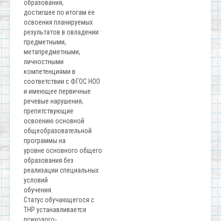
образования,
достигшее по итогам ее
освоения планируемых
результатов в овладении
предметными,
метапредметными,
личностными
компетенциями в
соответствии с ФГОС НОО
и имеющее первичные
речевые нарушения,
препятствующие
освоению основной
общеобразовательной
программы на
уровне основного общего
образования без
реализации специальных
условий
обучения.
Статус обучающегося с
ТНР устанавливается
психолого-