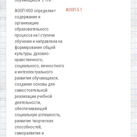
обучающихся с ТНР.
АООП-5.1
АООП НОО определяет
содержание и
организацию
образовательного
процесса на I ступени
обучения и направлена на
формирование общей
культуры, духовно-
нравственного,
социального, личностного
и интеллектуального
развития обучающихся;
создание основы для
самостоятельной
реализации учебной
деятельности,
обеспечивающей
социальную успешность,
развитие творческих
способностей,
саморазвитие и