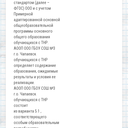
стандартом (далее –
ФГОС) ООО и с учетом
Примерной
адаптированной основной
общеобразовательной
программы основного
общего образования
обучающихся с ТНР.
АООП ООО ГБОУ СОШ №3
г.о. Чапаевск
обучающихся с ТНР
определяет содержание
образования, ожидаемые
результаты и условия ее
реализации.
АООП ООО ГБОУ СОШ №3
г.о. Чапаевск
обучающихся с ТНР
состоит
из варианта 5.1 ,
соответствующего
особым образовательным