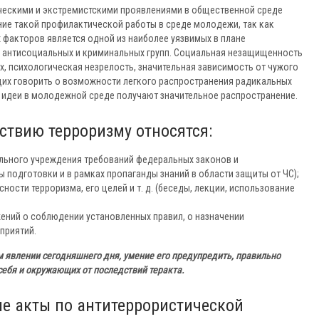
ческими и экстремистскими проявлениями в общественной среде
ние такой профилактической работы в среде молодежи, так как
х факторов является одной из наиболее уязвимых в плане
 антисоциальных и криминальных групп. Социальная незащищенность
, психологическая незрелость, значительная зависимость от чужого
щих говорить о возможности легкого распространения радикальных
 идеи в молодежной среде получают значительное распространение.
ствию терроризму относятся:
льного учреждения требований федеральных законов и
 подготовки и в рамках пропаганды знаний в области защиты от ЧС);
ости терроризма, его целей и т. д. (беседы, лекции, использование
ений о соблюдении установленных правил, о назначении
приятий.
м явлении сегодняшнего дня, умение его предупредить, правильно
себя и окружающих от последствий теракта.
е акты по антитеррористической