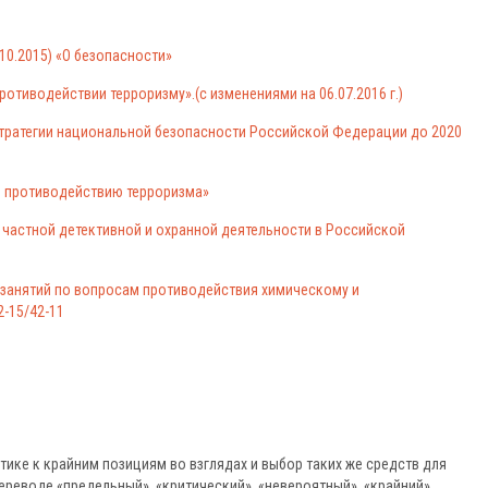
.10.2015) «О безопасности»
ротиводействии терроризму».(с изменениями на 06.07.2016 г.)
 стратегии национальной безопасности Российской Федерации до 2020
по противодействию терроризма»
О частной детективной и охранной деятельности в Российской
занятий по вопросам противодействия химическому и
2-15/42-11
тике к крайним позициям во взглядах и выбор таких же средств для
ереводе «предельный», «критический», «невероятный», «крайний».