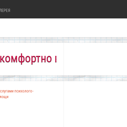
ЛЕРЕЯ
ортно всем!"
слугами психолого-
омощи