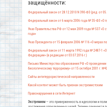
защищённости:
Федеральный закон от 28.12.2010 N 390-ФЗ (ред. от 05
Федеральный закон от 6 марта 2006 года № 35-ФЗ «О п
Указ Правительства РФ от 12 мая 2009 года № 537 «О
года»
Указ Президента от 15 февраля 2006 № 116 «О мерах 
Федеральный закон от 11 марта 1992 года № 2487-1 «
Федерации» (в редакции от 03.07.2016 г.)
Письмо Министерства образования РФ «О проведении 
биологическому терроризму» от 15 октября 2001 г. №4
Сайты антитеррористической направленности
Какой контент может быть признан экстремистским
Правонарушения в сети Интернет
Экстремизм
— это приверженность в идеологии и поли
достижения определенных целей. Термин означает в п