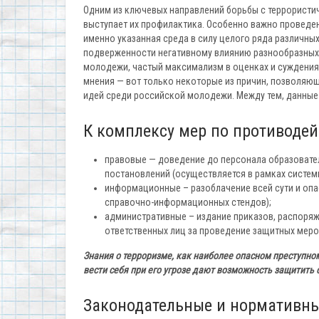
Одним из ключевых направлений борьбы с террористи
выступает их профилактика. Особенно важно проведе
именно указанная среда в силу целого ряда различны
подверженности негативному влиянию разнообразных
молодежи, частый максимализм в оценках и суждениях
мнения — вот только некоторые из причин, позволяю
идей среди российской молодежи. Между тем, данные
К комплексу мер по противодей
правовые — доведение до персонала образовате
постановлений (осуществляется в рамках системы
информационные – разоблачение всей сути и опасн
справочно-информационных стендов);
административные – издание приказов, распоряж
ответственных лиц за проведение защитных меро
Знания о терроризме, как наиболее опасном преступно
вести себя при его угрозе дают возможность защитить 
Законодательные и нормативны