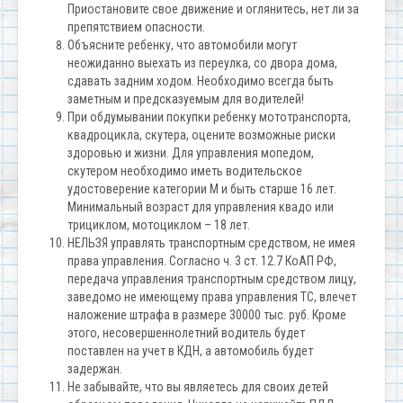
Приостановите свое движение и оглянитесь, нет ли за
препятствием опасности.
Объясните ребенку, что автомобили могут
неожиданно выехать из переулка, со двора дома,
сдавать задним ходом. Необходимо всегда быть
заметным и предсказуемым для водителей!
При обдумывании покупки ребенку мототранспорта,
квадроцикла, скутера, оцените возможные риски
здоровью и жизни. Для управления мопедом,
скутером необходимо иметь водительское
удостоверение категории М и быть старше 16 лет.
Минимальный возраст для управления квадо или
трициклом, мотоциклом – 18 лет.
НЕЛЬЗЯ управлять транспортным средством, не имея
права управления. Согласно ч. 3 ст. 12.7 КоАП РФ,
передача управления транспортным средством лицу,
заведомо не имеющему права управления ТС, влечет
наложение штрафа в размере 30000 тыс. руб. Кроме
этого, несовершеннолетний водитель будет
поставлен на учет в КДН, а автомобиль будет
задержан.
Не забывайте, что вы являетесь для своих детей