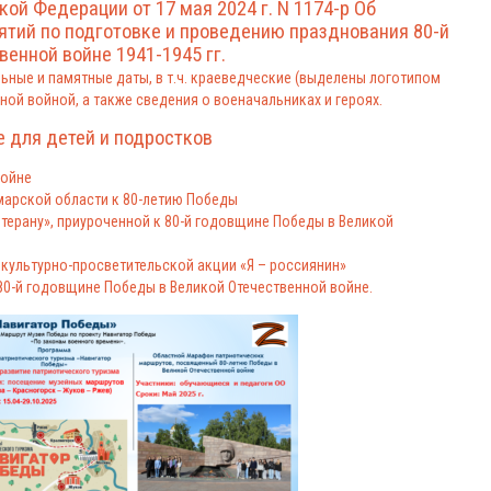
ой Федерации от 17 мая 2024 г. N 1174-р Об
тий по подготовке и проведению празднования 80-й
енной войне 1941-1945 гг.
льные и памятные даты, в
т.ч
. краеведческие (выделены логотипом
ной войной, а также сведения о военачальниках и героях.
е для детей и подростков
войне
марской области к 80-летию Победы
етерану», приуроченной к 80-й годовщине Победы в Великой
культурно-просветительской акции «Я – россиянин»
80-й годовщине Победы в Великой Отечественной войне.