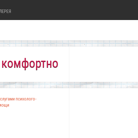
ЛЕРЕЯ
ртно всем!"
слугами психолого-
омощи