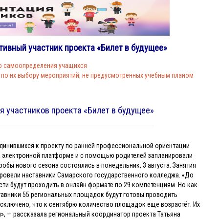
тивный участник проекта «Билет в будущее»
о самоопределения учащихся
о их выбору мероприятий, не предусмотренных учебным планом
я участников проекта «Билет в будущее»
динившихся к проекту по ранней профессиональной ориентации
на электронной платформе и с помощью родителей запланировали
обы нового сезона состоялись в понедельник, 3 августа. Занятия
провели наставники Самарского государственного колледжа. «До
ти будут проходить в онлайн формате по 29 компетенциям. Но как
тавники 55 региональных площадок будут готовы проводить
исключено, что к сентябрю количество площадок еще возрастёт. Их
», — рассказала региональный координатор проекта Татьяна