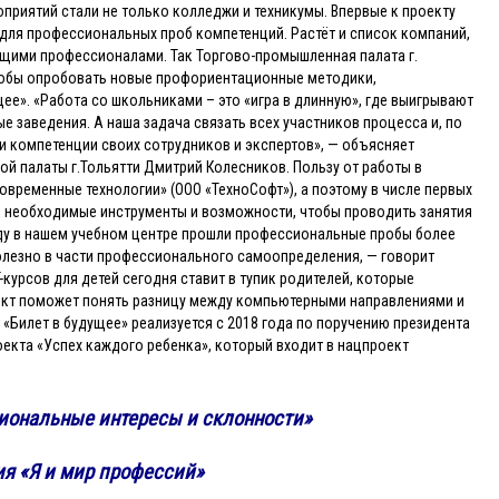
оприятий стали не только колледжи и техникумы. Впервые к проекту
для профессиональных проб компетенций. Растёт и список компаний,
ущими профессионалами. Так Торгово-промышленная палата г.
чтобы опробовать новые профориентационные методики,
ее». «Работа со школьниками – это «игра в длинную», где выигрывают
ые заведения. А наша задача связать всех участников процесса и, по
и компетенции своих сотрудников и экспертов», — объясняет
й палаты г.Тольятти Дмитрий Колесников. Пользу от работы в
овременные технологии» (ООО «ТехноСофт»), а поэтому в числе первых
се необходимые инструменты и возможности, чтобы проводить занятия
оду в нашем учебном центре прошли профессиональные пробы более
 полезно в части профессионального самоопределения, — говорит
-курсов для детей сегодня ставит в тупик родителей, которые
ект поможет понять разницу между компьютерными направлениями и
«Билет в будущее» реализуется с 2018 года по поручению президента
екта «Успех каждого ребенка», который входит в нацпроект
иональные интересы и склонности»
я «Я и мир профессий»