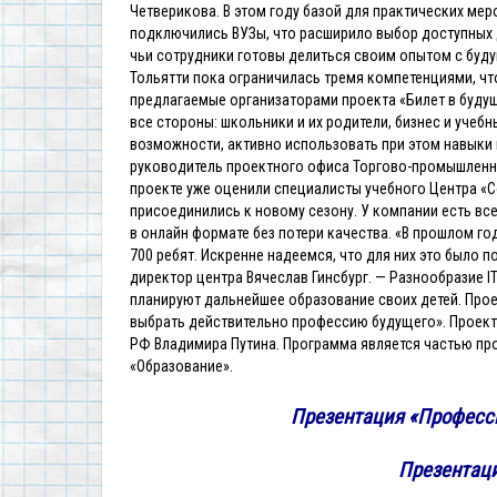
Четверикова. В этом году базой для практических мер
подключились ВУЗы, что расширило выбор доступных 
чьи сотрудники готовы делиться своим опытом с буд
Тольятти пока ограничилась тремя компетенциями, 
предлагаемые организаторами проекта «Билет в будущ
все стороны: школьники и их родители, бизнес и учебн
возможности, активно использовать при этом навыки 
руководитель проектного офиса Торгово-промышленно
проекте уже оценили специалисты учебного Центра «С
присоединились к новому сезону. У компании есть в
в онлайн формате без потери качества. «В прошлом г
700 ребят. Искренне надеемся, что для них это было
директор центра Вячеслав Гинсбург. — Разнообразие IT
планируют дальнейшее образование своих детей. Про
выбрать действительно профессию будущего». Проект 
РФ Владимира Путина. Программа является частью про
«Образование».
Презентация «Професс
Презентаци