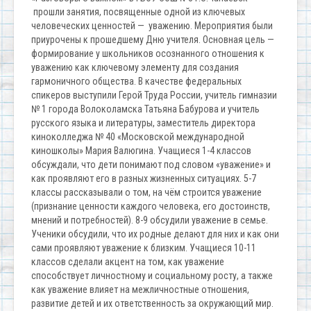
прошли занятия, посвященные одной из ключевых
человеческих ценностей — уважению. Мероприятия были
приурочены к прошедшему Дню учителя. Основная цель —
формирование у школьников осознанного отношения к
уважению как ключевому элементу для создания
гармоничного общества. В качестве федеральных
спикеров выступили Герой Труда России, учитель гимназии
№ 1 города Волоколамска Татьяна Бабурова и учитель
русского языка и литературы, заместитель директора
киноколледжа № 40 «Московской международной
киношколы» Мария Валюгина. Учащиеся 1-4 классов
обсуждали, что дети понимают под словом «уважение» и
как проявляют его в разных жизненных ситуациях. 5-7
классы рассказывали о том, на чём строится уважение
(признание ценности каждого человека, его достоинств,
мнений и потребностей). 8-9 обсудили уважение в семье.
Ученики обсудили, что их родные делают для них и как они
сами проявляют уважение к близким. Учащиеся 10-11
классов сделали акцент на том, как уважение
способствует личностному и социальному росту, а также
как уважение влияет на межличностные отношения,
развитие детей и их ответственность за окружающий мир.