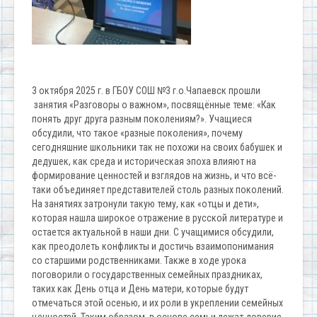
3 октября 2025 г. в ГБОУ СОШ №3 г.о.Чапаевск прошли
занятия «Разговоры о важном», посвящённые теме: «Как
понять друг друга разным поколениям?». Учащиеся
обсудили, что такое «разные поколения», почему
сегодняшние школьники так не похожи на своих бабушек и
дедушек, как среда и историческая эпоха влияют на
формирование ценностей и взглядов на жизнь, и что всё-
таки объединяет представителей столь разных поколений.
На занятиях затронули такую тему, как «отцы и дети»,
которая нашла широкое отражение в русской литературе и
остается актуальной в наши дни. С учащимися обсудили,
как преодолеть конфликты и достичь взаимопонимания
со старшими родственниками. Также в ходе урока
поговорили о государственных семейных праздниках,
таких как День отца и День матери, которые будут
отмечаться этой осенью, и их роли в укреплении семейных