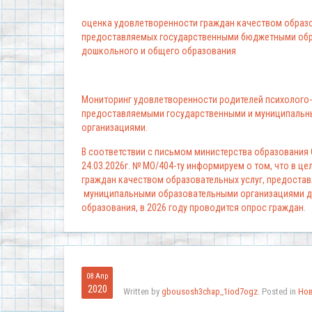
оценка удовлетворенности граждан качеством образо
предоставляемых государственными бюджетными обр
дошкольного и общего образования
Мониторинг удовлетворенности родителей психолого-
предоставляемыми государственными и муниципальн
организациями.
В соответствии с письмом министерства образования
24.03.2026г. № МО/404-ту информируем о том, что в ц
граждан качеством образовательных услуг, предоста
муниципальными образовательными организациями д
образования, в 2026 году проводится опрос граждан.
08 Апр
2020
Written by
gbousosh3chap_1iod7ogz
. Posted in
Но