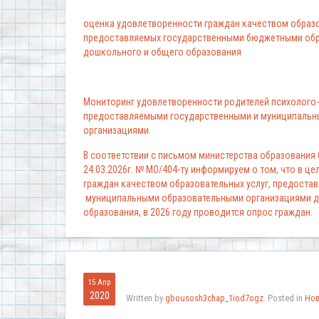
оценка удовлетворенности граждан качеством образо
предоставляемых государственными бюджетными обр
дошкольного и общего образования
Мониторинг удовлетворенности родителей психолого-
предоставляемыми государственными и муниципальн
организациями.
В соответствии с письмом министерства образования
24.03.2026г. № МО/404-ту информируем о том, что в ц
граждан качеством образовательных услуг, предоста
муниципальными образовательными организациями д
образования, в 2026 году проводится опрос граждан.
15 Апр
2020
Written by
gbousosh3chap_1iod7ogz
. Posted in
Но