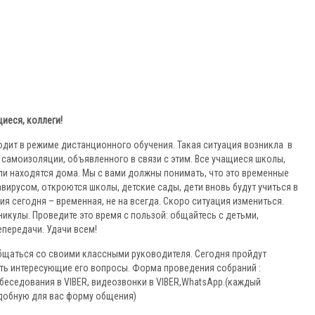
иеся, коллеги!
дит в режиме дистанционного обучения. Такая ситуация возникла в
самоизоляции, объявленного в связи с этим. Все учащиеся школы,
ли находятся дома. Мы с вами должны понимать, что это временные
вирусом, откроются школы, детские сады, дети вновь будут учиться в
ия сегодня – временная, не на всегда. Скоро ситуация измениться.
икулы. Проведите это время с пользой: общайтесь с детьми,
епередачи. Удачи всем!
общаться со своими классными руководителя. Сегодня пройдут
ть интересующие его вопросы. Форма проведения собраний :
еседования в VIBER, видеозвонки в VIBER,WhatsApp.(каждый
добную для вас форму общения)