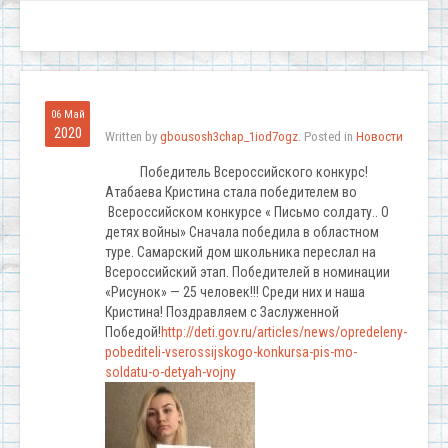
06 Май
2020
Written by
gbousosh3chap_1iod7ogz
. Posted in
Новости
Победитель Всероссийского конкурс!
Атабаева Кристина стала победителем во
Всероссийском конкурсе « Письмо солдату.. О
детях войны» Сначала победила в областном
туре. Самарский дом школьника переслал на
Всероссийский этап. Победителей в номинации
«Рисунок» — 25 человек!!! Среди них и наша
Кристина! Поздравляем с Заслуженной
Победой!
http://deti.gov.ru/articles/news/opredeleny-
pobediteli-vserossijskogo-konkursa-pis-mo-
soldatu-o-detyah-vojny