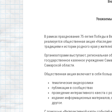
Вн
Уважаемые
В рамках празднования 75-летия Победы в В
реализуется общественная акция «Наследие 
традициям н истории родного края у жителе
Организаторами выступают; региональная 
государственное казенное учреждение Сам
Самарской области.
Общественная акция включает в себя больш
тематические видеоролики
публикации в сообществах
проведение интерактивного квеста с р
издание информационных материалов, 
другое.
С помощью «Интерактивной карты событий и