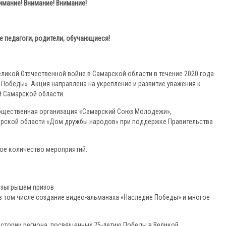
имание! Внимание! Внимание!
 педагоги, родители, обучающиеся!
еликой Отечественной войне в Самарской области в течение 2020 года
Победы». Акция направлена на укрепление и развитие уважения к
й Самарской области.
общественная организация «Самарский Союз Молодежи»,
арской области «Дом дружбы народов» при поддержке Правительства
ое количество мероприятий:
озыгрышем призов
в том числе создание видео-альманаха «Наследие Победы» и многое
стории региона, посвященных 75-летию Победы в Великой