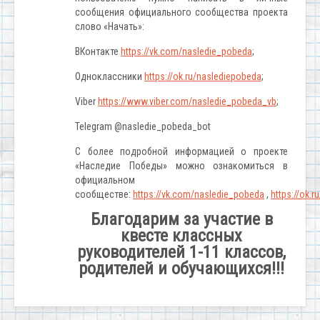
сообщения официального сообщества проекта
слово «Начать»:
ВКонтакте
https://vk.com/nasledie_pobeda
;
Одноклассники
https://ok.ru/naslediepobeda
;
Viber
https://www.viber.com/nasledie_pobeda_vb
;
Telegram @nasledie_pobeda_bot
С более подробной информацией о проекте
«Наследие Победы» можно ознакомиться в
официальном
сообществе:
https://vk.com/nasledie_pobeda
,
https://ok.
Благодарим за участие в
квесте классных
руководителей 1-11 классов,
родителей и обучающихся!!!