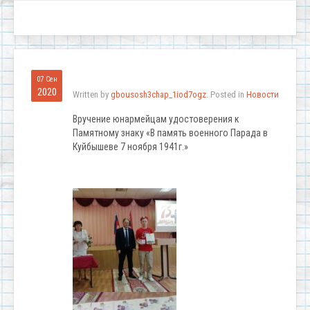
07 Сен
2020
Written by
gbousosh3chap_1iod7ogz
. Posted in
Новости
Вручение юнармейцам удостоверения к
Памятному знаку «В память военного Парада в
Куйбышеве 7 ноября 1941г.»