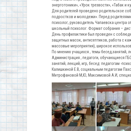
энерготоники», «Урок трезвости», «Табак и 
Для родителей проведено родительское соб
подростков и молодежи». Перед родителями
психолог, руководитель Чапаевска центра 
школьный психолог. Формат собрания – дис
День профилактики был проведен с соблюде
защитных масок, антисептиков, работа с ка
массовые мероприятия), широкое использо
По мнению учащихся , темы бесед,занятий, 
Администрация , педагоги, обучающиеся Г
занятий, лекций, игр, бесед: педагогам -пси
Калишкиной Е.В, социальным педагогам Пахом
Митрофановой М,Ю, Максимовой А.И, специа