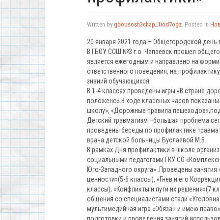
Written by
gbousosh3chap_1iod7ogz
. Posted in
Но
20 января 2021 года – Общегородской день
В ГБОУ СОШ №3 г.о. Чапаевск прошел общег
является ежегодным и направлено на форми
ответственного поведения, на профилактик
знаний обучающихся.
В 1-4 классах проведены игры «В стране до
положено».В ходе классных часов показаны
школу», «Дорожные правила пешеходов»,по
Детский травматизм –большая проблема сег
проведены беседы по профилактике травма
врача детской больницы Буслаевой М.В.
В рамках Дня профилактики в школе организ
социальными педагогами ГКУ СО «Комплекс
Юго-Западного округа» .Проведены занятия «
ценности»(5-6 классы), «Гнев и его Коррекция
классы), «Конфликты и пути их решения»(7 к
общения со специалистами стали «Уголовна
мультимедийная игра «Обязан и имею право»
подготовки и проведения занятий использо