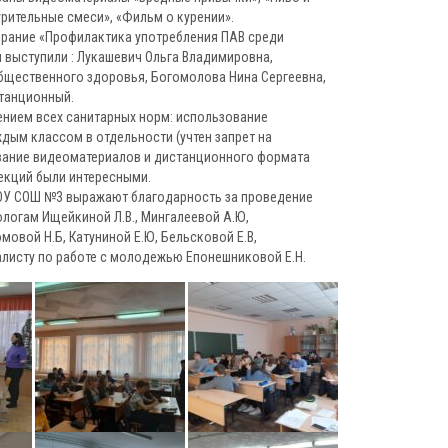
курительные смеси», «Фильм о курении».
рание «Профилактика употребления ПАВ среди
 выступили : Лукашевич Ольга Владимировна,
общественного здоровья, Богомолова Нина Сергеевна,
танционный.
нием всех санитарных норм: использование
ждым классом в отдельности (учтен запрет на
вание видеоматериалов и дистанционного формата
лекций были интересными.
БОУ СОШ №3 выражают благодарность за проведение
хологам Ищейкиной Л.В., Мингалеевой А.Ю,
овой Н.Б, Катуниной Е.Ю, Бельсковой Е.В,
листу по работе с молодежью Епонешниковой Е.Н.