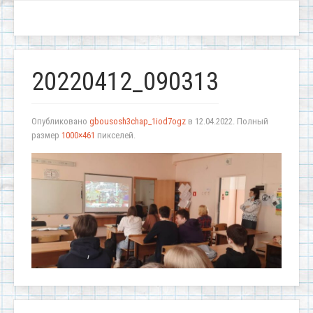
20220412_090313
Опубликовано
gbousosh3chap_1iod7ogz
в
12.04.2022
. Полный
размер
1000×461
пикселей.