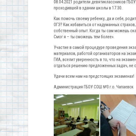
08.04.2021 родители девятиклассников ГБОУ 
проходившей в здании школы в 17.30.
Как помочь своему ребенку, да и себе, роди
ОГЭ? Как избавиться от надуманных страхо
собственный опыт. Когда ты сам можешь ска
Смог я – ты сможешь тем более».
Участие в самой процедуре проведения экз
материалов, работой организаторов на экз
ГИА, вселит уверенность в то, что на экзаме
отдаться решению предложенных задач, не о
Удачи всем нам на предстоящих экзаменах!
Администрация ГБОУ СОШ №3 г.о. Чапаевск