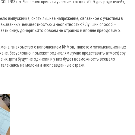
СОШ №3 г.о. Чапаевск приняли участие в акции «ОГЭ для родителей»,
телю выпускника, снять лишнее напряжение, связанное с участием в
в, вызванных неизвестностью и неопытностью? Лучший способ –
зать сыну, дочери: «Это совсем не страшно и вполне преодолимо.
амена, знакомство с наполнением КИМов, пакетом экзаменационных
амене, безусловно, поможет родителям лучше представить атмосферу
не их дети будут не одиноки и у них будет возможность всецело
твлекаясь на мелочи и неоправданные страхи.