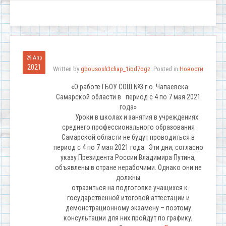
29 Апр
2021
Written by
gbousosh3chap_1iod7ogz
. Posted in
Новости
«О работе ГБОУ СОШ №3 г.о. Чапаевска
Самарской области в период с 4 по 7 мая 2021
года»
Уроки в школах и занятия в учреждениях
среднего профессионального образования
Самарской области не будут проводиться в
период с 4 по 7 мая 2021 года. Эти дни, согласно
указу Президента России Владимира Путина,
объявлены в стране нерабочими. Однако они не
должны
отразиться на подготовке учащихся к
государственной итоговой аттестации и
демонстрационному экзамену – поэтому
консультации для них пройдут по графику,