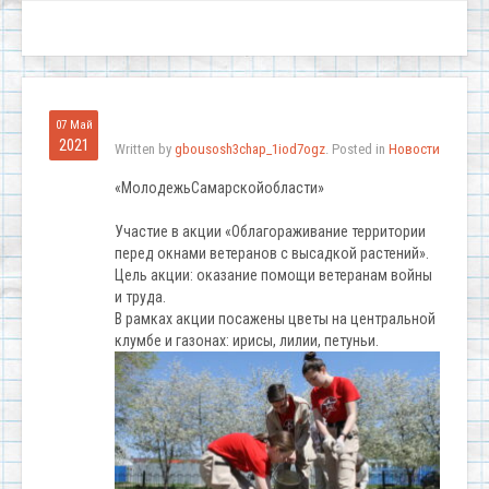
07 Май
2021
Written by
gbousosh3chap_1iod7ogz
. Posted in
Новости
«МолодежьСамарскойобласти»
Участие в акции «Облагораживание территории
перед окнами ветеранов с высадкой растений».
Цель акции: оказание помощи ветеранам войны
и труда.
В рамках акции посажены цветы на центральной
клумбе и газонах: ирисы, лилии, петуньи.