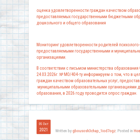
оценка удовлетворенности граждан качеством образо
предоставляемых государственными бюджетными обр
дошкольного и общего образования
Мониторинг удовлетворенности родителей психолого-
предоставляемыми государственными и муниципальн
организациями.
В соответствии с письмом министерства образования
24.03.2026г. № МО/404-ту информируем о том, что в ц
граждан качеством образовательных услуг, предоста
муниципальными образовательными организациями д
образования, в 2026 году проводится опрос граждан.
05 Окт
2021
Written by
gbousosh3chap_1iod7ogz
. Posted in
Но