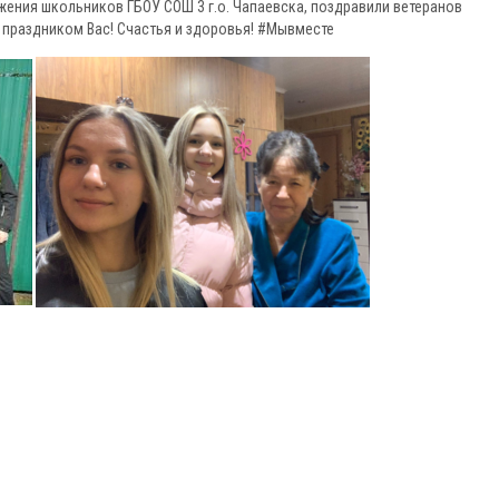
ижения школьников ГБОУ СОШ 3 г.о. Чапаевска, поздравили ветеранов
с праздником Вас! Счастья и здоровья! #Мывместе