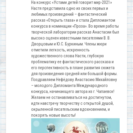
На конкурс «Устами детей говорит мир-2021»
Настя представила одно из своих первых и
любимых произведений – фантастический
рассказ «Открыть глаза» и стала Дипломантом
конкурса в номинации «Проза». Во время работы
творческой лаборатории рассказ Анастасии был
высоко оценен известными писателями В. В.
Дворцовым и Ю.С. Буркиным. Члены жюри
отметили легкость, искренность
художественного слова Насти, глубокую
проблематику ее фантастического рассказа и
его перспективность в плане развития сюжета
для произведения средней или большой формы.
Поздравляем Нефёдову Анастасию Михайловну
– молодого Дипломанта Международного
конкурса, начинающего автора из г. Чапаевск!
Желаем не останавливаться на достигнутом,
идти навстречу творчеству с открытой душой,
окрыленной писательским вдохновением, и
покорять новые высоты!