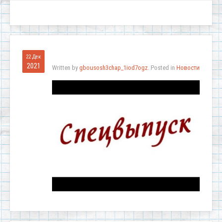
22 Дек
2021
Written by
gbousosh3chap_1iod7ogz
. Posted in
Новости