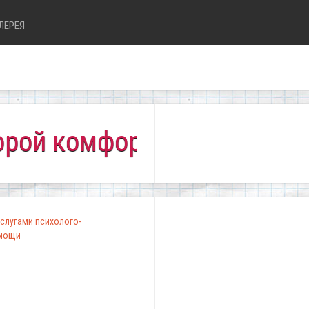
ЛЕРЕЯ
омфортно всем!"
слугами психолого-
омощи