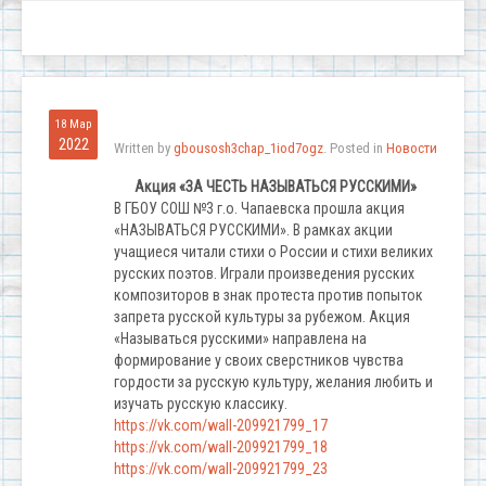
18 Мар
2022
Written by
gbousosh3chap_1iod7ogz
. Posted in
Новости
Акция «ЗА ЧЕСТЬ НАЗЫВАТЬСЯ РУССКИМИ»
В ГБОУ СОШ №3 г.о. Чапаевска прошла акция
«НАЗЫВАТЬСЯ РУССКИМИ». В рамках акции
учащиеся читали стихи о России и стихи великих
русских поэтов. Играли произведения русских
композиторов в знак протеста против попыток
запрета русской культуры за рубежом. Акция
«Называться русскими» направлена на
формирование у своих сверстников чувства
гордости за русскую культуру, желания любить и
изучать русскую классику.
https://vk.com/wall-209921799_17
https://vk.com/wall-209921799_18
https://vk.com/wall-209921799_23