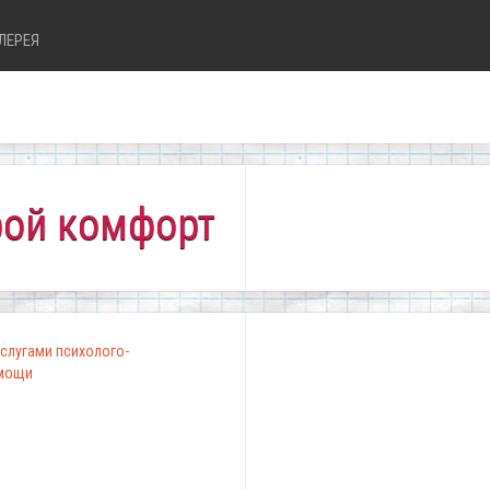
ЛЕРЕЯ
ортно всем!"
слугами психолого-
омощи