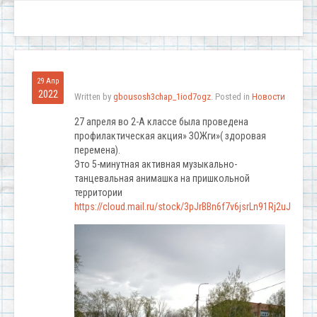
29 Апр
2022
Written by
gbousosh3chap_1iod7ogz
. Posted in
Новости
27 апреля во 2-А классе была проведена
профилактическая акция» ЗОЖги»( здоровая
перемена).
Это 5-минутная активная музыкально-
танцевальная анимашка на пришкольной
территории
https://cloud.mail.ru/stock/3pJrBBn6f7v6jsrLn91Rj2uJ