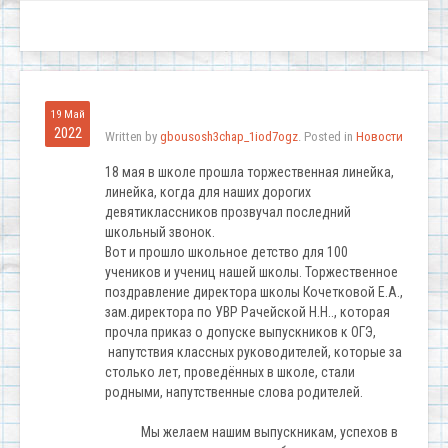
19 Май
2022
Written by
gbousosh3chap_1iod7ogz
. Posted in
Новости
18 мая в школе прошла торжественная линейка,
линейка, когда для наших дорогих
девятиклассников прозвучал последний
школьный звонок.
Вот и прошло школьное детство для 100
учеников и учениц нашей школы. Торжественное
поздравление директора школы Кочетковой Е.А.,
зам.директора по УВР Рачейской Н.Н.., которая
прочла приказ о допуске выпускников к ОГЭ,
напутствия классных руководителей, которые за
столько лет, проведённых в школе, стали
родными, напутственные слова родителей.
Мы желаем нашим выпускникам, успехов в