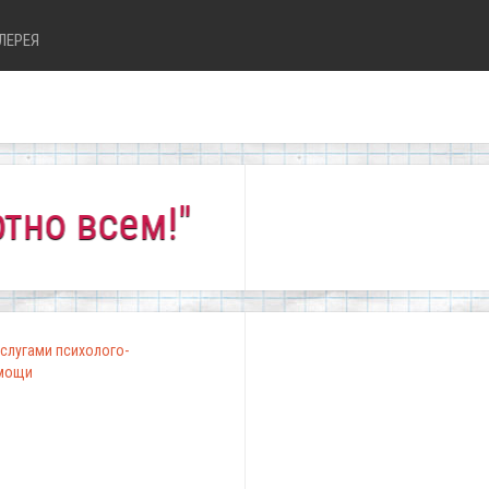
ЛЕРЕЯ
сем!"
слугами психолого-
омощи