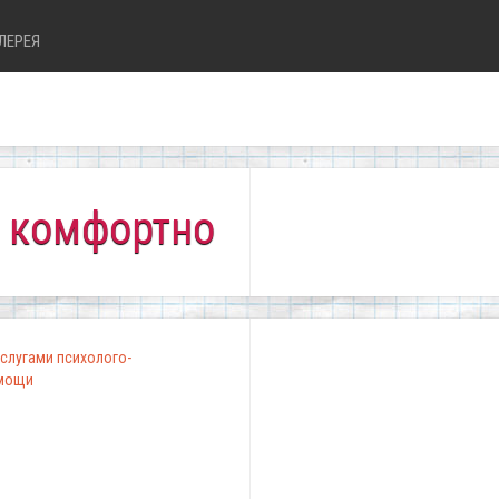
ЛЕРЕЯ
тно всем!"
слугами психолого-
омощи