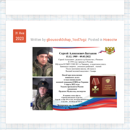
31 Янв
2023
Written by
gbousosh3chap_1iod7ogz
. Posted in
Новости