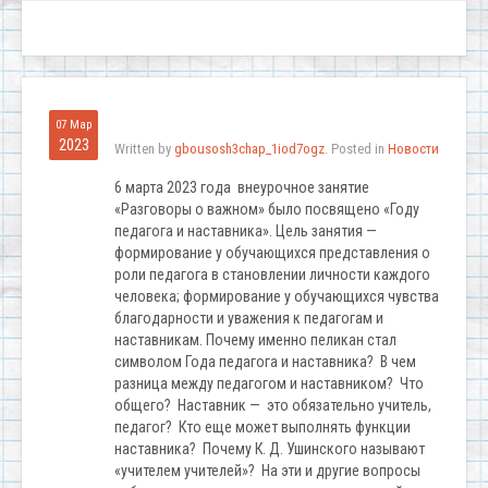
07 Мар
2023
Written by
gbousosh3chap_1iod7ogz
. Posted in
Новости
6 марта 2023 года внеурочное занятие
«Разговоры о важном» было посвящено «Году
педагога и наставника». Цель занятия —
формирование у обучающихся представления о
роли педагога в становлении личности каждого
человека; формирование у обучающихся чувства
благодарности и уважения к педагогам и
наставникам. Почему именно пеликан стал
символом Года педагога и наставника? В чем
разница между педагогом и наставником? Что
общего? Наставник — это обязательно учитель,
педагог? Кто еще может выполнять функции
наставника? Почему К. Д. Ушинского называют
«учителем учителей»? На эти и другие вопросы