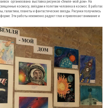
паевск организована выставка рисунков «Земля- мой дом». На
священные космосу, звёздам и полетам человека в космос. В работах
, галактики, планеты и фантастические звезды. Рисунки получились
о форме. Эти работы неизменно радуют глаз и привлекают внимание и