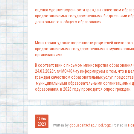
оценка удовлетворенности граждан качеством образо
предоставляемых государственными бюджетными обр
дошкольного и общего образования
Мониторинг удовлетворенности родителей психолого-
предоставляемыми государственными и муниципальн
организациями.
В соответствии с письмом министерства образования
24.03.2026г. № МО/404-ту информируем о том, что в ц
граждан качеством образовательных услуг, предоста
муниципальными образовательными организациями д
образования, в 2026 году проводится опрос граждан.
13 Апр
2023
Written by
gbousosh3chap_1iod7ogz
. Posted in
Но