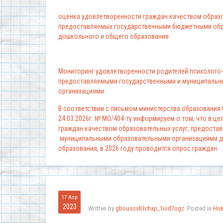
оценка удовлетворенности граждан качеством образо
предоставляемых государственными бюджетными обр
дошкольного и общего образования
Мониторинг удовлетворенности родителей психолого-
предоставляемыми государственными и муниципальн
организациями.
В соответствии с письмом министерства образования
24.03.2026г. № МО/404-ту информируем о том, что в ц
граждан качеством образовательных услуг, предоста
муниципальными образовательными организациями д
образования, в 2026 году проводится опрос граждан.
17 Апр
2023
Written by
gbousosh3chap_1iod7ogz
. Posted in
Но