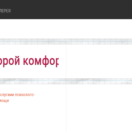
ЛЕРЕЯ
омфортно всем!"
слугами психолого-
омощи