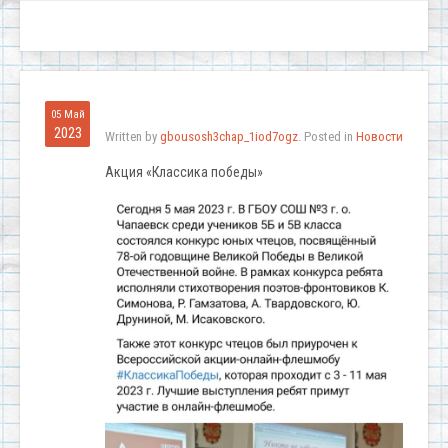
05 Май
2023
Written by
gbousosh3chap_1iod7ogz
. Posted in
Новости
Акция «Классика победы»