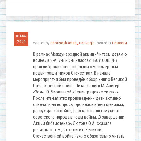
06 Май
2023
Written by
gbousosh3chap_1iod7ogz
. Posted in
Новости
В рамках Международной акции «Читаем детям о
войне» в 8-А, 7-Б и 6-Б классах ГБОУ СОШ №3
прошли Уроки военной славы » Бессмертный
подвиг защитников Отечества». В начале
мероприятия был проведён обзор книг о Великой
Отечественной войне. Читали книги М. Алигер
«Зоя», Ю. Яковлевой «Ленинградские сказки».
После чтения этих произведений дети активно
отвечали на вопросы, делились впечатлениями,
рассуждали о войне, рассказывали о мужестве
советского народа в годы войны. .В завершении
Акции библиотекарь Лютова О.А. сказала
ребятам о том , что книги о Великой
Отечественной войне нужно обязательно читать