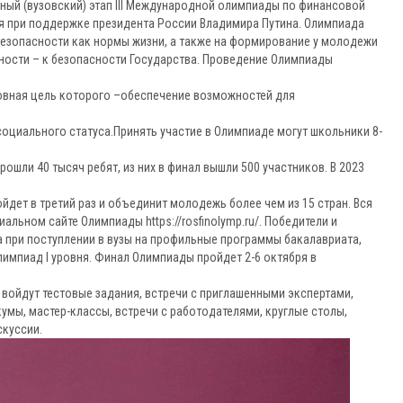
ьный (вузовский) этап III Международной олимпиады по финансовой
я при поддержке президента России Владимира Путина. Олимпиада
езопасности как нормы жизни, а также на формирование у молодежи
ности – к безопасности Государства. Проведение Олимпиады
овная цель которого –обеспечение возможностей для
социального статуса.Принять участие в Олимпиаде могут школьники 8-
рошли 40 тысяч ребят, из них в финал вышли 500 участников. В 2023
дет в третий раз и объединит молодежь более чем из 15 стран. Вся
льном сайте Олимпиады https://rosfinolymp.ru/. Победители и
при поступлении в вузы на профильные программы бакалавриата,
лимпиад I уровня. Финал Олимпиады пройдет 2-6 октября в
 войдут тестовые задания, встречи с приглашенными экспертами,
умы, мастер-классы, встречи с работодателями, круглые столы,
скуссии.