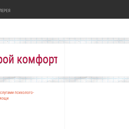
ЛЕРЕЯ
омфортно всем!"
слугами психолого-
омощи