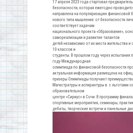
17 апреля 2023 года стартовал предварител
безопасности, которая ежегодно проводитс
направлена на популяризацию финансовой б
нового типа мышления: от безопасности лич
соответствует задачам
национального проекта «Образование», осн
самореализации и развитие талантов
детей независимо от их места жительства и 
10 классов и
студенты. В прошлом году через испытания п
году Международная
олимпиада по финансовой безопасности прой
актуальная информация размещена на официа
призеры Олимпиады получают преимущества 
Магистратуры и аспирантуры в с льготами о
образовательном
центре «Сириус» в Сочи. В программу финала
спортивные мероприятия, семинары, практик
дебаты, творческие встречи и панельные ди