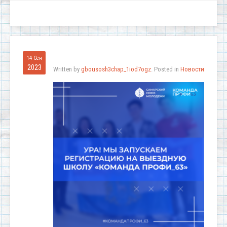
14 Сен
2023
Written by
gbousosh3chap_1iod7ogz
. Posted in
Новости