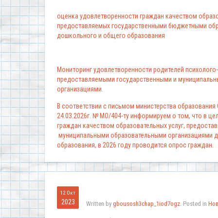
оценка удовлетворенности граждан качеством образо
предоставляемых государственными бюджетными обр
дошкольного и общего образования
Мониторинг удовлетворенности родителей психолого-
предоставляемыми государственными и муниципальн
организациями.
В соответствии с письмом министерства образования
24.03.2026г. № МО/404-ту информируем о том, что в ц
граждан качеством образовательных услуг, предоста
муниципальными образовательными организациями д
образования, в 2026 году проводится опрос граждан.
12 Окт
2023
Written by
gbousosh3chap_1iod7ogz
. Posted in
Но