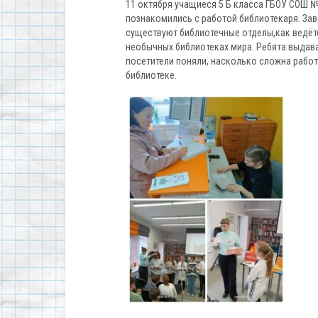
11 октября учащиеся 5 Б класса ГБОУ СОШ №3
познакомились с работой библиотекаря. Зав
существуют библиотечные отделы,как ведётс
необычных библиотеках мира. Ребята выдав
посетители поняли, насколько сложна рабо
библиотеке.