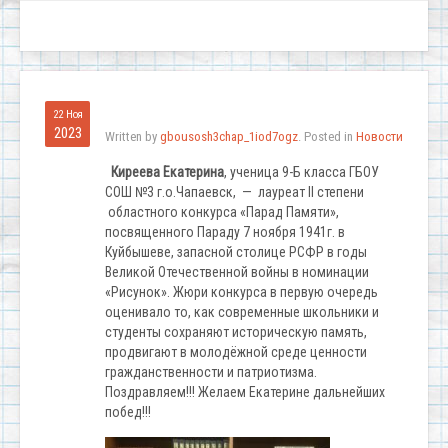
22 Ноя
2023
Written by
gbousosh3chap_1iod7ogz
. Posted in
Новости
Киреева Екатерина
, ученица 9-Б класса ГБОУ
СОШ №3 г.о.Чапаевск, — лауреат II степени
областного конкурса «Парад Памяти»,
посвященного Параду 7 ноября 1941г. в
Куйбышеве, запасной столице РСФР в годы
Великой Отечественной войны в номинации
«Рисунок». Жюри конкурса в первую очередь
оценивало то, как современные школьники и
студенты сохраняют историческую память,
продвигают в молодёжной среде ценности
гражданственности и патриотизма.
Поздравляем!!! Желаем Екатерине дальнейших
побед!!!