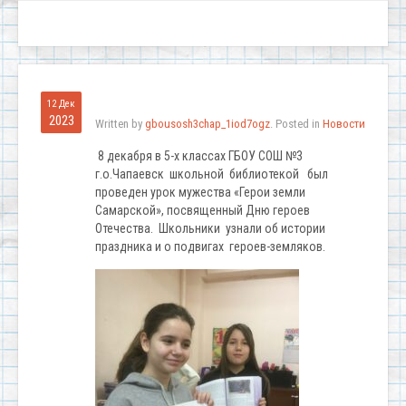
12 Дек
2023
Written by
gbousosh3chap_1iod7ogz
. Posted in
Новости
8 декабря в 5-х классах ГБОУ СОШ №3
г.о.Чапаевск школьной библиотекой был
проведен урок мужества «Герои земли
Самарской», посвященный Дню героев
Отечества. Школьники узнали об истории
праздника и о подвигах героев-земляков.