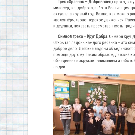
Трек «Орлёнок – Доброволец»
проходил у 
милосердие, доброта, забота Реализация тре
актуальна круглый год. Важно, как можно 
«волонтёр», «волонтёрское движение». Расс
и дедушки, показать преемственность тради
Символ трека – Круг Добра.
Символ Круг Д
Открытая ладонь каждого ребёнка – это си
доброе дело. Детские ладони объединяются 
помощь другому. Таким образом, детский ко
объединение окружает вниманием и заботой 
людей.