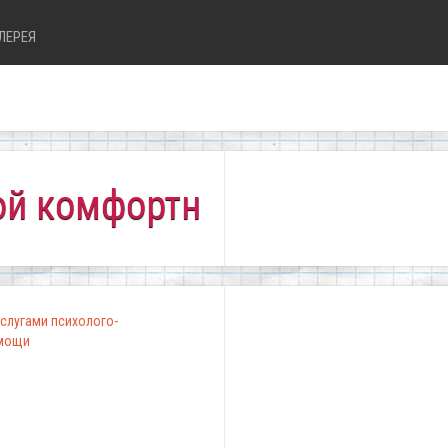
ЛЕРЕЯ
фортно всем!"
слугами психолого-
омощи