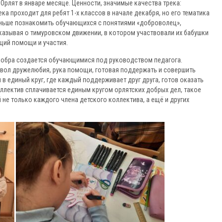
Орлят в январе месяце. Ценности, значимые качества трека:
ка проходит для ребят 1-х классов в начале декабря, но его тематика
раньше познакомить обучающихся с понятиями «доброволец»,
казывая о тимуровском движении, в котором участвовали их бабушки
ций помощи и участия.
обра создается обучающимися под руководством педагога.
мвол дружелюбия, рука помощи, готовая поддержать и совершить
в единый круг, где каждый поддерживает друг друга, готов оказать
ллектив сплачивается единым кругом орлятских добрых дел, такое
не только каждого члена детского коллектива, а ещё и других