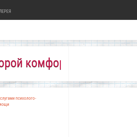
ЛЕРЕЯ
омфортно всем!"
слугами психолого-
омощи