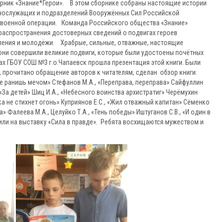
рник «Знание*Герои». В этом сборнике собраны настоящие истории
ннослужащих и подразделений Вооружённых Сил Российской
 военной операции. Команда Российского общества «Знание»
распространения достоверных сведений о подвигах героев
ения и молодёжи. Храбрые, сильные, отважные, настоящие
 они совершили великие подвиги, которые были удостоены почётных
ах ГБОУ СОШ №3 г.о.Чапаевск прошла презентация этой книги. Были
 прочитано обращение авторов к читателям, сделан обзор книги.
не ранишь мечом» Стефанов М.А., «Переправа, переправа» Сайфуллин
, «За детей» Шиц И.А., «Небесного воинства архистратиг» Черёмухин
ока не стихнет огонь» Куприянов Е.С., «Жил отважный капитан» Сёменко
» Фалеева М.А., Целуйко Т.А., «Тень победы» Иштуганов С.В., «И один в
вили на выставку «Сила в правде». Ребята восхищаются мужеством и