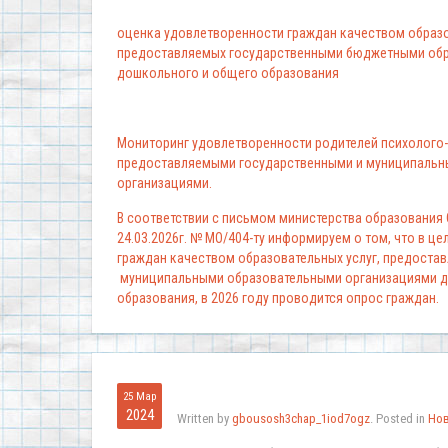
оценка удовлетворенности граждан качеством образо
предоставляемых государственными бюджетными обр
дошкольного и общего образования
Мониторинг удовлетворенности родителей психолого-
предоставляемыми государственными и муниципальн
организациями.
В соответствии с письмом министерства образования
24.03.2026г. № МО/404-ту информируем о том, что в ц
граждан качеством образовательных услуг, предоста
муниципальными образовательными организациями д
образования, в 2026 году проводится опрос граждан.
25 Мар
2024
Written by
gbousosh3chap_1iod7ogz
. Posted in
Но