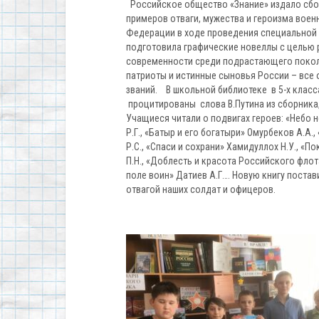
Российское общество «Знание» издало сбо
примеров отваги, мужества и героизма вое
Федерации в ходе проведения специальной
подготовила графические новеллы с целью 
современности среди подрастающего покол
патриоты и истинные сыновья России – все
званий. В школьной библиотеке в 5-х класс
процитированы слова В.Путина из сборника,
Учащиеся читали о подвигах героев: «Небо 
Р.Г., «Батыр и его богатыри» Омурбеков А.А.
Р.С., «Спаси и сохрани» Хамидуллох Н.У., «П
П.Н., «Доблесть и красота Российского флота
поле воин» Датиев А.Г…. Новую книгу поста
отвагой наших солдат и офицеров.