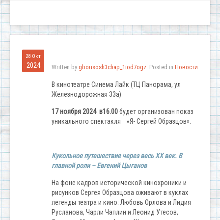
28 Окт
2024
Written by
gbousosh3chap_1iod7ogz
. Posted in
Новости
В кинотеатре Синема Лайк (ТЦ Панорама, ул
Железнодорожная 33а)
17 ноября 2024 в16.00
будет организован показ
уникального спектакля «Я- Сергей Образцов».
Кукольное путешествие через весь ХХ век. В
главной роли – Евгений Цыганов
На фоне кадров исторической кинохроники и
рисунков Сергея Образцова оживают в куклах
легенды театра и кино: Любовь Орлова и Лидия
Русланова, Чарли Чаплин и Леонид Утесов,