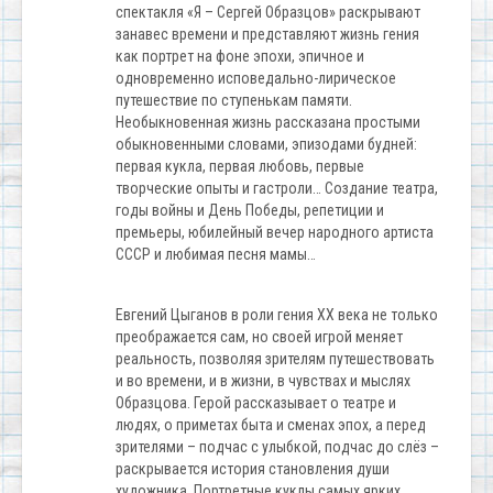
спектакля «Я – Сергей Образцов» раскрывают
занавес времени и представляют жизнь гения
как портрет на фоне эпохи, эпичное и
одновременно исповедально-лирическое
путешествие по ступенькам памяти.
Необыкновенная жизнь рассказана простыми
обыкновенными словами, эпизодами будней:
первая кукла, первая любовь, первые
творческие опыты и гастроли… Создание театра,
годы войны и День Победы, репетиции и
премьеры, юбилейный вечер народного артиста
СССР и любимая песня мамы…
Евгений Цыганов в роли гения ХХ века не только
преображается сам, но своей игрой меняет
реальность, позволяя зрителям путешествовать
и во времени, и в жизни, в чувствах и мыслях
Образцова. Герой рассказывает о театре и
людях, о приметах быта и сменах эпох, а перед
зрителями – подчас с улыбкой, подчас до слёз –
раскрывается история становления души
художника. Портретные куклы самых ярких