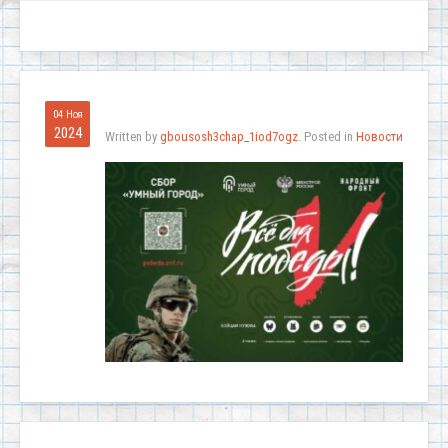
04 Ноя
2024
Written by
gbousosh3chap_1iod7ogz
. Posted in
Новости