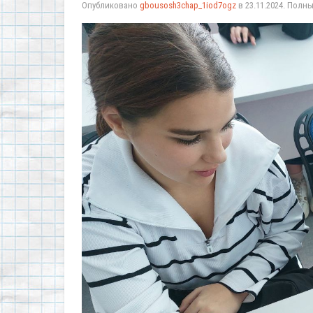
Опубликовано
gbousosh3chap_1iod7ogz
в
23.11.2024
. Полн