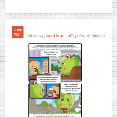
09 Дек
2024
Written by
gbousosh3chap_1iod7ogz
. Posted in
Новости